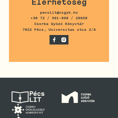
Elérhetőség
pecslit@csgyk.hu
+36 72 / 501-690 / 28058
Csorba Győző Könyvtár
7622 Pécs, Universitas utca 2/A