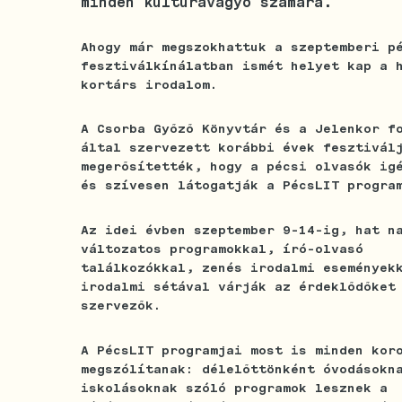
minden kultúravágyó számára.
Ahogy már megszokhattuk a szeptemberi p
fesztiválkínálatban ismét helyet kap a 
kortárs irodalom.
A Csorba Győző Könyvtár és a Jelenkor f
által szervezett korábbi évek fesztivál
megerősítették, hogy a pécsi olvasók ig
és szívesen látogatják a PécsLIT progra
Az idei évben szeptember 9-14-ig, hat n
változatos programokkal, író-olvasó
találkozókkal, zenés irodalmi események
irodalmi sétával várják az érdeklődőket
szervezők.
A PécsLIT programjai most is minden kor
megszólítanak: délelőttönként óvodásokn
iskolásoknak szóló programok lesznek a