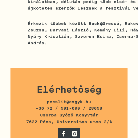
kínálatban, délután pedig több első- és
újkötetes szerzők lesznek a fesztivál v
Érkezik többek között Beck@Grecsó, Rako
Zsuzsa, Darvasi László, Kemény Lili, Há
Nyáry Krisztián, Szvoren Edina, Cserna-
András.
Elérhetőség
pecslit@csgyk.hu
+36 72 / 501-690 / 28058
Csorba Győző Könyvtár
7622 Pécs, Universitas utca 2/A