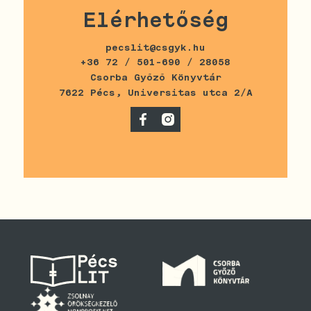
Elérhetőség
pecslit@csgyk.hu
+36 72 / 501-690 / 28058
Csorba Győző Könyvtár
7622 Pécs, Universitas utca 2/A