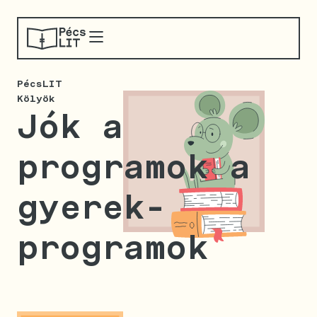
PécsLIT
Kölyök
Jók a
programok a
gyerek-
programok