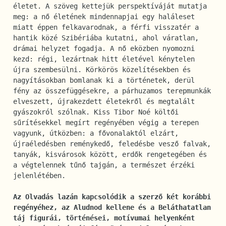
életet. A szöveg kettejük perspektíváját mutatja 
meg: a nő életének mindennapjai egy haláleset 
miatt éppen felkavarodnak, a férfi visszatér a 
hantik közé Szibériába kutatni, ahol váratlan, 
drámai helyzet fogadja. A nő eközben nyomozni 
kezd: régi, lezártnak hitt életével kénytelen 
újra szembesülni. Körkörös közelítésekben és 
nagyításokban bomlanak ki a történetek, derül 
fény az összefüggésekre, a párhuzamos terepmunkák 
elveszett, újrakezdett életekről és megtalált 
gyászokról szólnak. Kiss Tibor Noé költői 
sűrítésekkel megírt regényében végig a terepen 
vagyunk, útközben: a fővonalaktól elzárt, 
újraéledésben reménykedő, feledésbe vesző falvak, 
tanyák, kisvárosok között, erdők rengetegében és 
a végtelennek tűnő tajgán, a természet érzéki 
jelenlétében. 
Az Olvadás lazán kapcsolódik a szerző két korábbi 
regényéhez, az Aludnod kellene és a Beláthatatlan 
táj figurái, történései, motívumai helyenként 