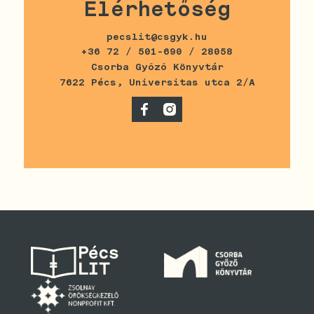
Elérhetőség
pecslit@csgyk.hu
+36 72 / 501-690 / 28058
Csorba Győző Könyvtár
7622 Pécs, Universitas utca 2/A