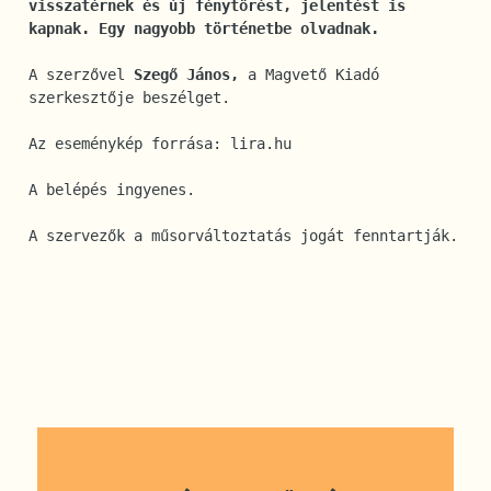
visszatérnek és új fénytörést, jelentést is 
kapnak. Egy nagyobb történetbe olvadnak.
A szerzővel
 Szegő János, 
a Magvető Kiadó 
szerkesztője beszélget.
Az eseménykép forrása: lira.hu
A belépés ingyenes.
A szervezők a műsorváltoztatás jogát fenntartják.