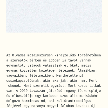
Az Olvadás mozaikszerűen kirajzolódó történetében 
a szereplők térben és időben is távol vannak 
egymástól, világok választják el őket, mégis 
egymás közvetlen közelében léteznek. Álmaikban, 
vágyaikban, félelmeikben. Menthetetlenül 
összekapcsolódnak, akár akarják, akár nem. Mert 
rokonok. Mert szeretik egymást. Mert közös titkuk 
van. A 2019 tavaszán játszódó regény főszereplője 
és elbeszélője egy korábban szociális munkásként 
dolgozó harmincas nő, aki kultúrantropológus 
férjével egy Baranya megyei faluban kezdett új 