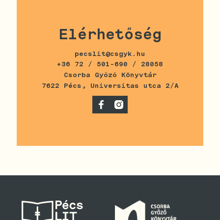
Elérhetőség
pecslit@csgyk.hu
+36 72 / 501-690 / 28058
Csorba Győző Könyvtár
7622 Pécs, Universitas utca 2/A